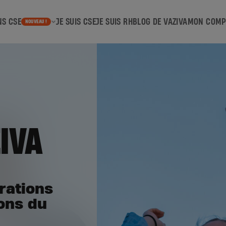
NS CSE
JE SUIS CSE
JE SUIS RH
BLOG DE VAZIVA
MON COMP
NOUVEAU !
ZIVA
irations
ions du