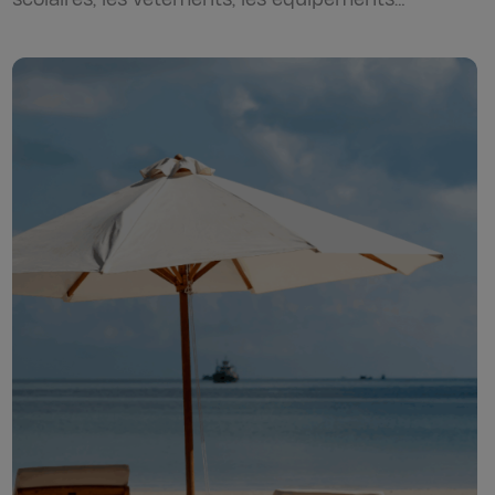
numériques, les activités extrascolaires ou
encore…