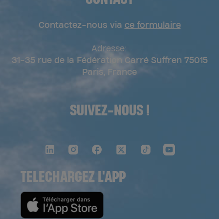
Contactez-nous via
ce formulaire
Adresse:
31-35 rue de la Fédération Carré Suffren 75015
Paris, France
SUIVEZ-NOUS !
TELECHARGEZ L'APP