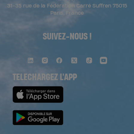
31-35 rue de la Fédération Carré Suffren 75015
Paris, France
SUIVEZ-NOUS !
TELECHARGEZ L'APP