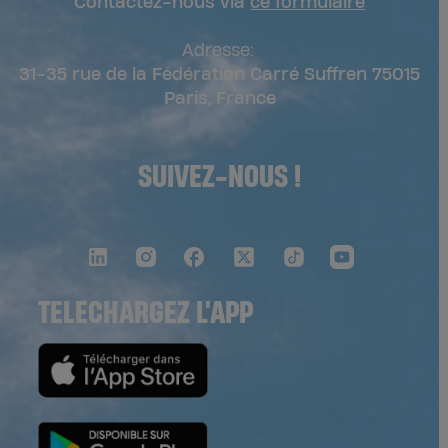
Contactez-nous via
ce formulaire
Adresse:
31-35 rue de la Fédération Carré Suffren 75015
Paris, France
SUIVEZ-NOUS !
TELECHARGEZ L'APP