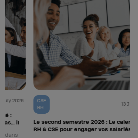
CSE
13 July 2026
RH
Le second semestre 2026 : Le calendrier
M
RH & CSE pour engager vos salariés
v