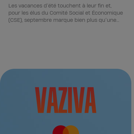
c
Les vacances d’été touchent à leur fin et,
e
L
pour les élus du Comité Social et Économique
n
d
(CSE), septembre marque bien plus qu’une
a
simple reprise d’activité.…
e
d
p