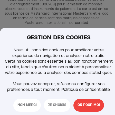
d’enregistrement : 900709) pour l’émission de monnaie
électronique et d’instruments de paiement. La carte est émise
sous licence de Mastercard International. Mastercard et le logo
en forme de cercles sont des marques déposées de
Mastercard International Incorporated.
GESTION DES COOKIES
© 2025. Tous droits réservés
Mentions légales
Politique de confidentialité
Nous utilisons des cookies pour améliorer votre
Sécurité et fraudes
expérience de navigation et analyser notre trafic.
Termes et conditions
Certains cookies sont essentiels au bon fonctionnement
du site, tandis que d'autres nous aident à personnaliser
votre expérience ou à analyser des données statistiques.
Vous pouvez accepter, refuser ou configurer vos
préférences à tout moment. Politique de cnfidentialité.
NON MERCI
JE CHOISIS
OK POUR MOI