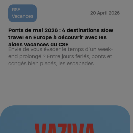
RSE
20 April 2026
Vacances
Ponts de mai 2026 : 4 destinations slow
P
travel en Europe à découvrir avec les
g
aides vacances du CSE
Envie de vous évader le temps d’un week-
C
end prolongé ? Entre jours fériés, ponts et
c
congés bien placés, les escapades
d
européennes séduisent de plus en…
v