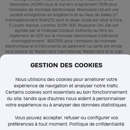
Résolution (ACPR) sous le numéro d’agrément 17478 pour
l’émission de monnaie électronique. Moorwand Ltd est une
société enregistrée en Angleterre et au Pays de Galles (n°
d’enregistrement 8491211), dont le siège social est situé à Fora,
3 Lloyds Avenue, Londres, EC3N 3DS, Royaume-Uni. Elle est
agréée par la Financial Conduct Authority au titre du
règlement de 2011 sur la monnaie électronique (référence
d’enregistrement : 900709) pour l’émission de monnaie
électronique et d’instruments de paiement. La carte est émise
sous licence de Mastercard International. Mastercard et le logo
en forme de cercles sont des marques déposées de
Mastercard International Incorporated.
GESTION DES COOKIES
Nous utilisons des cookies pour améliorer votre
© 2025. Tous droits réservés
expérience de navigation et analyser notre trafic.
Mentions légales
Politique de confidentialité
Certains cookies sont essentiels au bon fonctionnement
Sécurité et fraudes
du site, tandis que d'autres nous aident à personnaliser
Termes et conditions
votre expérience ou à analyser des données statistiques.
Vous pouvez accepter, refuser ou configurer vos
préférences à tout moment. Politique de cnfidentialité.